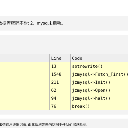
据库密码不对; 2、mysql未启动。
Line
Code
13
setrewrite()
1548
jzmysql->Fetch_First(
211
jzmysql->Init()
62
jzmysql->Open()
94
jzmysql->halt()
76
break()
出错信息详细记录, 由此给您带来的访问不便我们深感歉意.