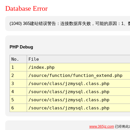
Database Error
(1040) 365建站错误警告：连接数据库失败，可能的原因：1、数
PHP Debug
No.
File
1
/index.php
2
/source/function/function_extend.php
3
/source/class/jzmysql.class.php
4
/source/class/jzmysql.class.php
5
/source/class/jzmysql.class.php
6
/source/class/jzmysql.class.php
www.365jz.com
已经将此