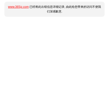
www.365jz.com
已经将此出错信息详细记录, 由此给您带来的访问不便我
们深感歉意.