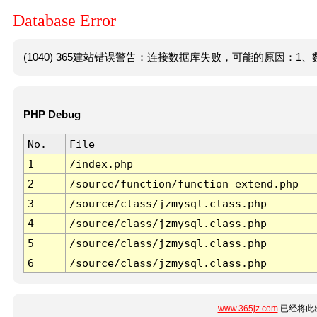
Database Error
(1040) 365建站错误警告：连接数据库失败，可能的原因：1、数
PHP Debug
No.
File
1
/index.php
2
/source/function/function_extend.php
3
/source/class/jzmysql.class.php
4
/source/class/jzmysql.class.php
5
/source/class/jzmysql.class.php
6
/source/class/jzmysql.class.php
www.365jz.com
已经将此