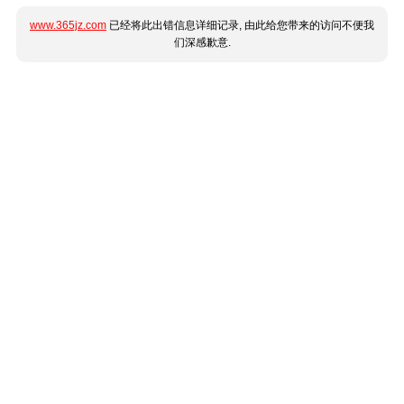
www.365jz.com
已经将此出错信息详细记录, 由此给您带来的访问不便我
们深感歉意.