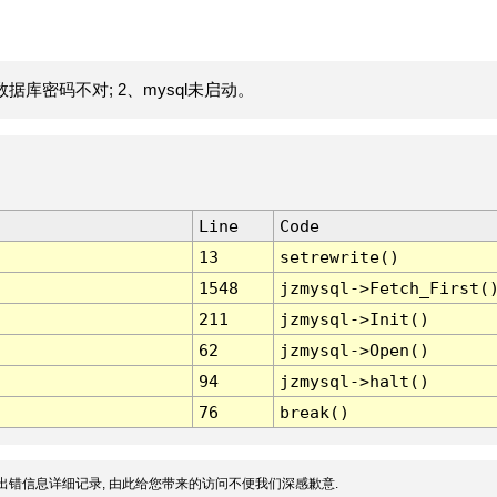
据库密码不对; 2、mysql未启动。
Line
Code
13
setrewrite()
1548
jzmysql->Fetch_First(
211
jzmysql->Init()
62
jzmysql->Open()
94
jzmysql->halt()
76
break()
出错信息详细记录, 由此给您带来的访问不便我们深感歉意.