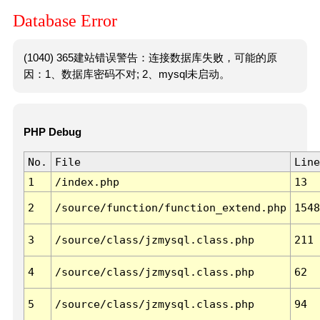
Database Error
(1040) 365建站错误警告：连接数据库失败，可能的原
因：1、数据库密码不对; 2、mysql未启动。
PHP Debug
No.
File
Line
1
/index.php
13
2
/source/function/function_extend.php
1548
3
/source/class/jzmysql.class.php
211
4
/source/class/jzmysql.class.php
62
5
/source/class/jzmysql.class.php
94