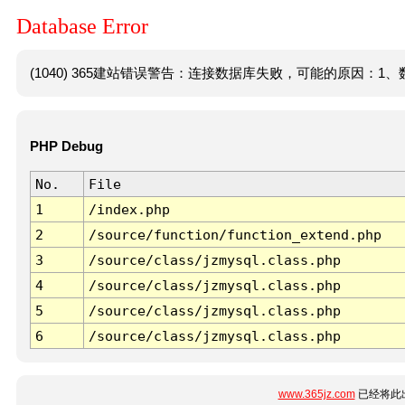
Database Error
(1040) 365建站错误警告：连接数据库失败，可能的原因：1、数
PHP Debug
No.
File
1
/index.php
2
/source/function/function_extend.php
3
/source/class/jzmysql.class.php
4
/source/class/jzmysql.class.php
5
/source/class/jzmysql.class.php
6
/source/class/jzmysql.class.php
www.365jz.com
已经将此