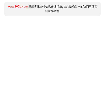
www.365jz.com
已经将此出错信息详细记录, 由此给您带来的访问不便我
们深感歉意.