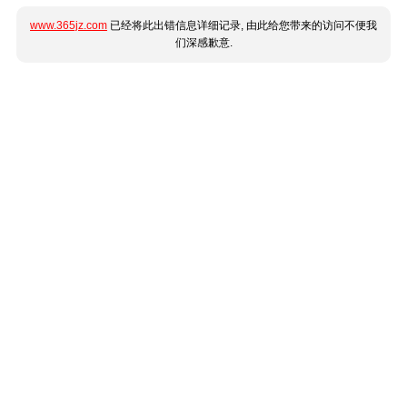
www.365jz.com
已经将此出错信息详细记录, 由此给您带来的访问不便我
们深感歉意.