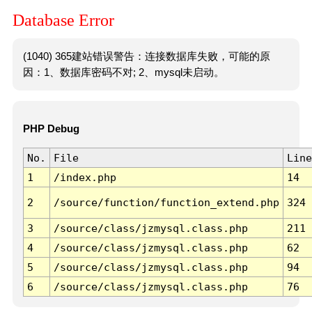
Database Error
(1040) 365建站错误警告：连接数据库失败，可能的原
因：1、数据库密码不对; 2、mysql未启动。
PHP Debug
No.
File
Line
1
/index.php
14
2
/source/function/function_extend.php
324
3
/source/class/jzmysql.class.php
211
4
/source/class/jzmysql.class.php
62
5
/source/class/jzmysql.class.php
94
6
/source/class/jzmysql.class.php
76