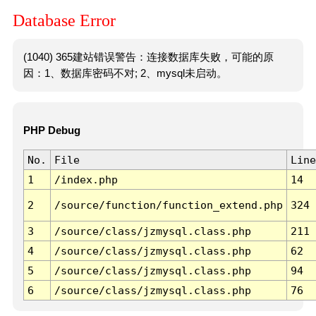
Database Error
(1040) 365建站错误警告：连接数据库失败，可能的原
因：1、数据库密码不对; 2、mysql未启动。
PHP Debug
No.
File
Line
1
/index.php
14
2
/source/function/function_extend.php
324
3
/source/class/jzmysql.class.php
211
4
/source/class/jzmysql.class.php
62
5
/source/class/jzmysql.class.php
94
6
/source/class/jzmysql.class.php
76