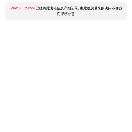
www.365jz.com
已经将此出错信息详细记录, 由此给您带来的访问不便我
们深感歉意.