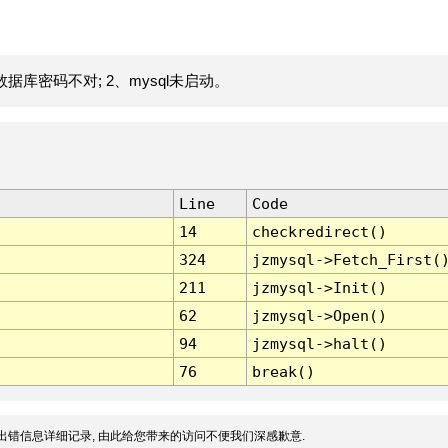
据库密码不对; 2、mysql未启动。
Line
Code
14
checkredirect()
324
jzmysql->Fetch_First(
211
jzmysql->Init()
62
jzmysql->Open()
94
jzmysql->halt()
76
break()
出错信息详细记录, 由此给您带来的访问不便我们深感歉意.