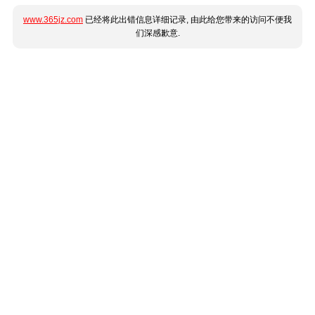
www.365jz.com
已经将此出错信息详细记录, 由此给您带来的访问不便我
们深感歉意.