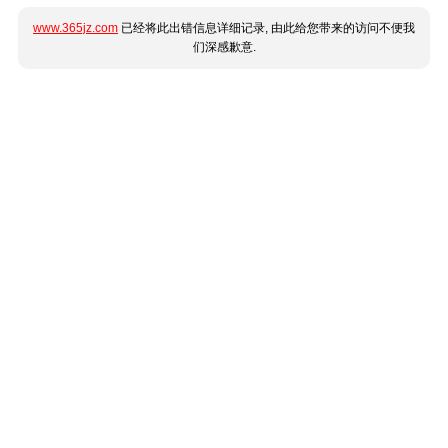
www.365jz.com
已经将此出错信息详细记录, 由此给您带来的访问不便我
们深感歉意.