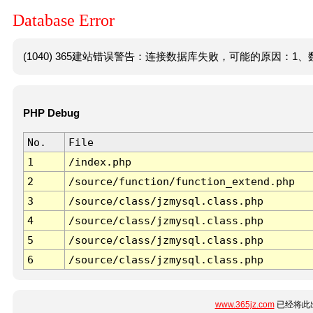
Database Error
(1040) 365建站错误警告：连接数据库失败，可能的原因：1、数
PHP Debug
No.
File
1
/index.php
2
/source/function/function_extend.php
3
/source/class/jzmysql.class.php
4
/source/class/jzmysql.class.php
5
/source/class/jzmysql.class.php
6
/source/class/jzmysql.class.php
www.365jz.com
已经将此