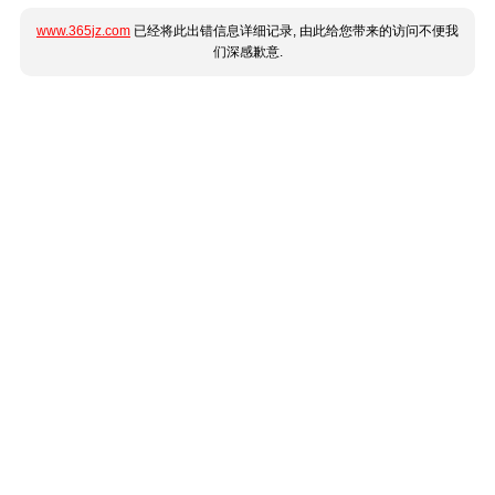
www.365jz.com
已经将此出错信息详细记录, 由此给您带来的访问不便我
们深感歉意.