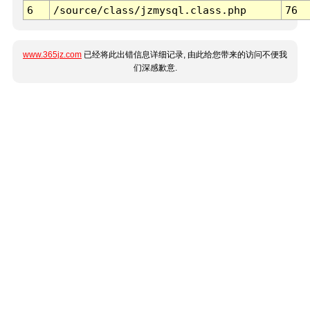
6
/source/class/jzmysql.class.php
76
www.365jz.com
已经将此出错信息详细记录, 由此给您带来的访问不便我
们深感歉意.