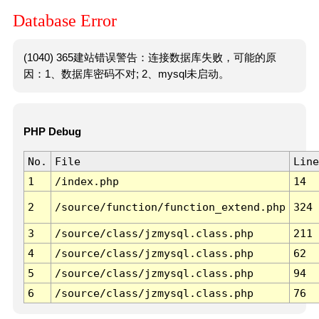
Database Error
(1040) 365建站错误警告：连接数据库失败，可能的原
因：1、数据库密码不对; 2、mysql未启动。
PHP Debug
No.
File
Line
1
/index.php
14
2
/source/function/function_extend.php
324
3
/source/class/jzmysql.class.php
211
4
/source/class/jzmysql.class.php
62
5
/source/class/jzmysql.class.php
94
6
/source/class/jzmysql.class.php
76