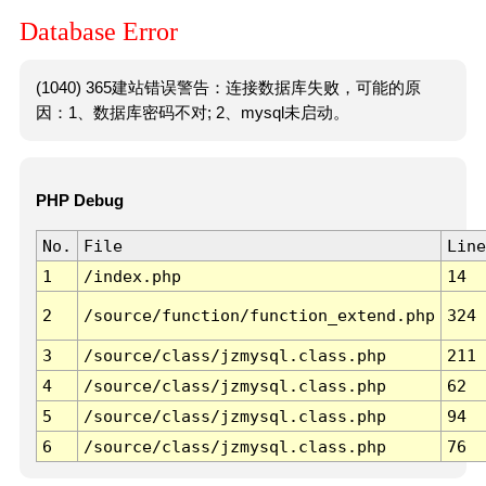
Database Error
(1040) 365建站错误警告：连接数据库失败，可能的原
因：1、数据库密码不对; 2、mysql未启动。
PHP Debug
No.
File
Line
1
/index.php
14
2
/source/function/function_extend.php
324
3
/source/class/jzmysql.class.php
211
4
/source/class/jzmysql.class.php
62
5
/source/class/jzmysql.class.php
94
6
/source/class/jzmysql.class.php
76