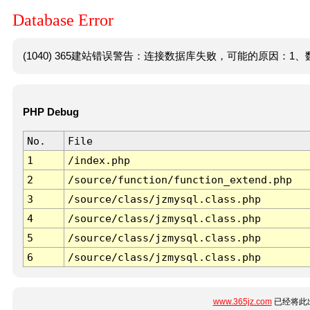
Database Error
(1040) 365建站错误警告：连接数据库失败，可能的原因：1、数
PHP Debug
No.
File
1
/index.php
2
/source/function/function_extend.php
3
/source/class/jzmysql.class.php
4
/source/class/jzmysql.class.php
5
/source/class/jzmysql.class.php
6
/source/class/jzmysql.class.php
www.365jz.com
已经将此