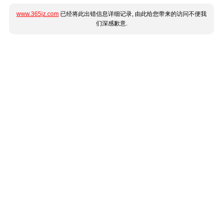
www.365jz.com
已经将此出错信息详细记录, 由此给您带来的访问不便我
们深感歉意.